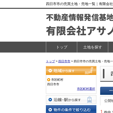
四日市市の売買土地・売地一覧｜有限会社
不動産情報発信基
有限会社アサ
トップ
土地を探す
トップ
>
四日市市
>
四日市市の売買土地・売地一
地域から探す
市区町村
四日市市
市区町村選択
一覧で
公開
沿線・駅から探す
1
件中 