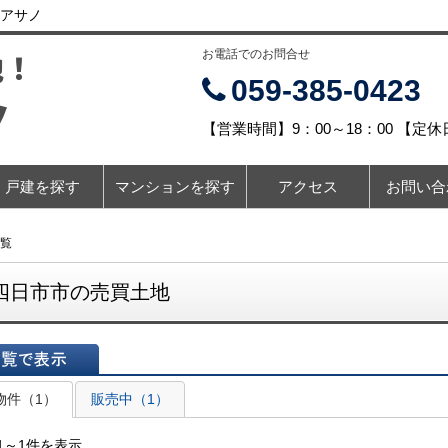
アサノ
地！
お電話でのお問合せ
059-385-0423
ノ
【営業時間】9：00～18：00 【定
戸建を探す
マンションを探す
アクセス
お問い合
覧
四日市市の売買土地
表示
物件（1）
販売中（1）
1～1件を表示