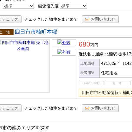
え
画像優先度
てチェック
チェックした物件をまとめて
お問い合わせ
四日市市楠町本郷
土地
680
万円
近鉄名古屋線 北楠駅
徒歩17
2
471.62m
（142
土地面積
住宅用地
最適用途
四日市市不動産情報：楠町本
てチェック
チェックした物件をまとめて
お問い合わせ
市市の他のエリアを探す