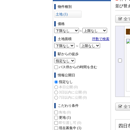
物件の条件で絞り込む
並び替
物件種別
土地 (1)
全
価格
～
売
土地面積
坪数で検索
～
駅からの徒歩
バス停からの時間を含む
情報公開日
指定なし
本日公開
(0)
3日以内に公開
(0)
7日以内に公開
(0)
こだわり条件
全
角地
(0)
更地
(1)
即引渡し可
(0)
四日
現在募集中
(1)