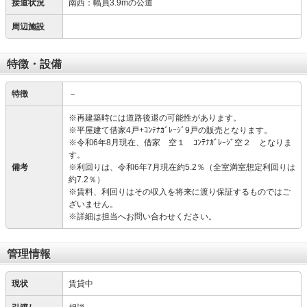
接道状況
南西：幅員3.9mの公道
周辺施設
特徴・設備
特徴
－
※再建築時には道路後退の可能性があります。
※平屋建て借家4戸+ｺﾝﾃﾅｶﾞﾚｰｼﾞ9戸の販売となります。
※令和6年8月現在、借家 空１ ｺﾝﾃﾅｶﾞﾚｰｼﾞ空２ となりま
す。
備考
※利回りは、令和6年7月現在約5.2％（全室満室想定利回りは
約7.2％）
※賃料、利回りはその収入を将来に渡り保証するものではご
ざいません。
※詳細は担当へお問い合わせください。
管理情報
現状
賃貸中