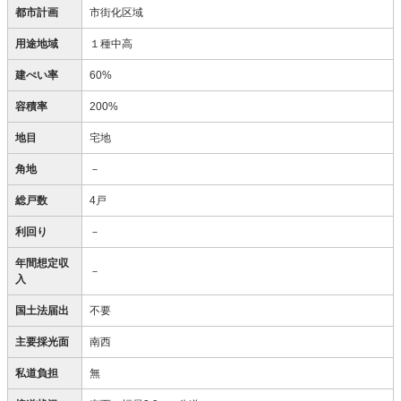
都市計画
市街化区域
用途地域
１種中高
建ぺい率
60%
容積率
200%
地目
宅地
角地
－
総戸数
4戸
利回り
－
年間想定収
－
入
国土法届出
不要
主要採光面
南西
私道負担
無