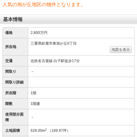
人気の旭が丘地区の物件となります。
基本情報
価格
2,800万円
三重県鈴鹿市東旭が丘6丁目
所在地
地図を表示
交通
近鉄名古屋線 白子駅徒歩17分
間取り
－
間取り詳細
所在階
1階
階数
1階建
使用部分面
－
積
2
土地面積
628.00m
（189.97坪）