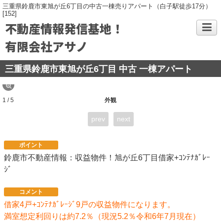
三重県鈴鹿市東旭が丘6丁目の中古一棟売りアパート（白子駅徒歩17分）
[152]
不動産情報発信基地！
有限会社アサノ
三重県鈴鹿市東旭が丘6丁目 中古 一棟アパート
1 / 5
外観
prev
next
ポイント
鈴鹿市不動産情報：収益物件！旭が丘6丁目借家+ｺﾝﾃﾅｶﾞﾚｰ
ｼﾞ
コメント
借家4戸+ｺﾝﾃﾅｶﾞﾚｰｼﾞ9戸の収益物件になります。
満室想定利回りは約7.2％（現況5.2％令和6年7月現在）