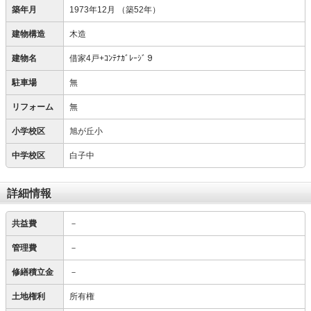
築年月
1973年12月
（築52年）
建物構造
木造
建物名
借家4戸+ｺﾝﾃﾅｶﾞﾚｰｼﾞ９
駐車場
無
リフォーム
無
小学校区
旭が丘小
中学校区
白子中
詳細情報
共益費
－
管理費
－
修繕積立金
－
土地権利
所有権